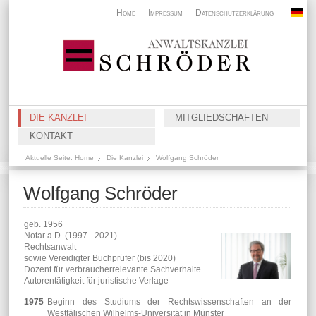
Home
Impressum
Datenschutzerklärung
DIE KANZLEI
MITGLIEDSCHAFTEN
KONTAKT
Aktuelle Seite:
Home
Die Kanzlei
Wolfgang Schröder
Wolfgang Schröder
geb. 1956
Notar a.D. (1997 - 2021)
Rechtsanwalt
sowie Vereidigter Buchprüfer (bis 2020)
Dozent für verbraucherrelevante Sachverhalte
Autorentätigkeit für juristische Verlage
1975
Beginn des Studiums der Rechtswissenschaften an der
Westfälischen Wilhelms-Universität in Münster